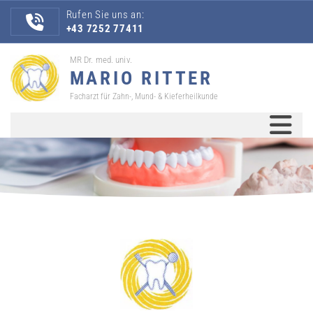
Rufen Sie uns an:

+43 7252 77411
MR Dr. med. univ.
MARIO RITTER
Facharzt für Zahn-, Mund- & Kieferheilkunde