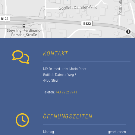
KONTAKT

MR Dr. med. univ. Mario Ritter
Gottlieb-Daimler-Weg 3
4400 Steyr
Telefon:
+43 7252 77411
ÖFFNUNGSZEITEN

Montag
geschlossen